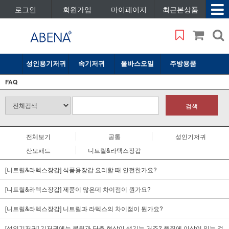
로그인
회원가입
마이페이지
최근본상품
성인용기저귀
속기저귀
올바스오일
주방용품
FAQ
검색
전체보기
공통
성인기저귀
산모패드
니트릴&라텍스장갑
[니트릴&라텍스장갑] 식품용장갑 요리할 때 안전한가요?
[니트릴&라텍스장갑] 제품이 많은데 차이점이 뭔가요?
[니트릴&라텍스장갑] 니트릴과 라텍스의 차이점이 뭔가요?
[성인기저귀] 기저귀에는 뭉침과 단층 현상이 생기는 거죠? 품질에 이상이 있는 것