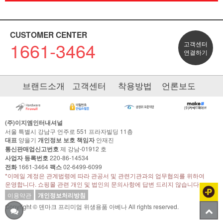
CUSTOMER CENTER
1661-3464
고객센터
연결하기
브랜드소개
고객센터
착용방법
언론보도
(주)이지엠인터내셔널
서울 특별시 강남구 언주로 551 프라자빌딩 11층
대표
양을기
개인정보 보호 책임자
안재진
통신판매업신고번호
제 강남-01912 호
사업자 등록번호
220-86-14534
전화
1661-3464
팩스
02-6499-6099
*이메일 계정은 관계법령에 따라 관공서 및 관련기관과의 업무협의를 위하여
운영합니다. 쇼핑몰 관련 개인 및 법인의 문의사항에 답변 드리지 않습니다.
이용약관
개인정보처리방침
Copyright © 덴마크 프리미엄 위생용품 아베나 All rights reserved.