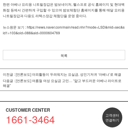
한편 아베나 요리용 니트릴장갑은 밤보네이처, 헬스프로 공식 홈페이지 및 현대백
화점 등에서 간편하게 구입할 수 있으며 밤보체험단 홈페이지를 통해 매달 요리용
니트릴장갑과 다용도 라텍스장갑 체험단을 운영 중이다.
뉴스원문 보기 : https://news.naver.com/main/read.nhn?mode=LSD&mid=sec&s
id1=103&oid=088&aid=0000604769
목록
이전글 :
[언론보도] 야외활동이 두려워지는 요실금, 성인기저귀 ‘아베나’로 해결
다음글 :
[언론보도] 여름철 여성 요실금 고민… “얇고 부드러운 아베나 라이트로
해결”
CUSTOMER CENTER
1661-3464
고객센터
연결하기