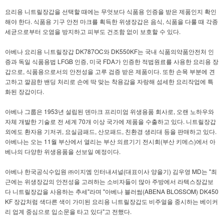
요리용 니트릴장갑을 선택할 때에는 무엇보다 식품용 인증을 받은 제품인지 확인
해야 한다. 식품용 기구 안전 마크를 획득한 위생장갑은 음식, 식품을 다룰 때 각종
세균으로부터 오염을 방지하고 피부도 건조함 없이 보호할 수 있다.
아베나 요리용 니트릴장갑 DK787OC와 DK550KF는 국내 식품의약품안전처 인
증과 독일 식품용법 LFGB 인증, 미국 FDA가 인증한 적법원료를 사용한 요리용 장
갑으로, 식품용으로서의 안전성을 고루 검증 받은 제품이다. 또한 손목 부분에 견
고하고 깔끔한 밴딩 처리로 손에 딱 맞는 착용감을 자랑해 섬세한 요리작업에 특
화된 장갑이다.
아베나 그룹은 1953년 설립된 덴마크 프리미엄 위생용품 회사로, 오랜 노하우와
자체 개발한 기술로 전 세계 70개 이상 국가에 제품을 수출하고 있다. 니트릴장갑
외에도 환자용 기저귀, 요실금패드, 산모패드, 친환경 생리대 등을 판매하고 있다.
아베나는 오는 11월 부산에서 열리는 부산 의료기기 전시회(부산 키메스)에서 아
베나의 다양한 위생용품을 선보일 예정이다.
아베나 한국공식수입원 ㈜이지엠 인터내셔널(대표이사 양을기) 김우영 MD는 "최
근에는 위생장갑의 안전성을 고려하는 소비자들이 많아 주방에서 라텍스장갑보
다 니트릴장갑을 사용하는 추세"라며 "아베나 블러썸(ABENA BLOSSOM) DK450
KF 장갑처럼 색다른 색이 가미된 요리용 니트릴장갑도 비주얼을 중시하는 베이커
리 업계 중심으로 입소문을 타고 있다"고 전했다.