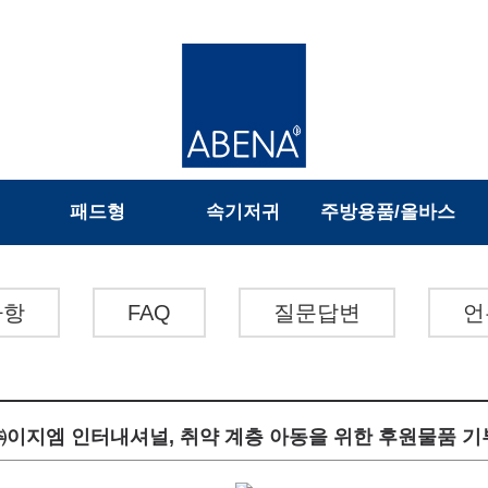
패드형
속기저귀
주방용품/올바스
사항
FAQ
질문답변
언
㈜이지엠 인터내셔널, 취약 계층 아동을 위한 후원물품 기