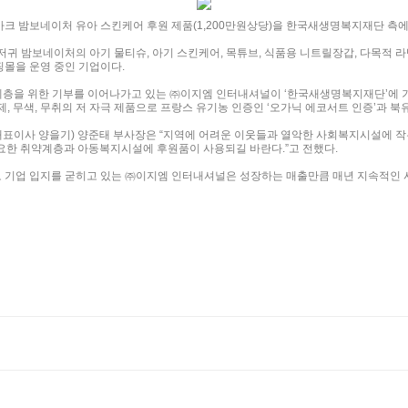
마크 밤보네이처 유아 스킨케어 후원 제품(1,200만원상당)을 한국새생명복지재단 측에
귀 밤보네이처의 아기 물티슈, 아기 스킨케어, 목튜브, 식품용 니트릴장갑, 다목적 라
핑몰을 운영 중인 기업이다.
계층을 위한 기부를 이어나가고 있는 ㈜이지엠 인터내셔널이 ‘한국새생명복지재단’에 
 무색, 무취의 저 자극 제품으로 프랑스 유기농 인증인 ‘오가닉 에코서트 인증’과 북
이사 양을기) 양준태 부사장은 “지역에 어려운 이웃들과 열악한 사회복지시설에 작
필요한 취약계층과 아동복지시설에 후원품이 사용되길 바란다.”고 전했다.
으로 기업 입지를 굳히고 있는 ㈜이지엠 인터내셔널은 성장하는 매출만큼 매년 지속적인 