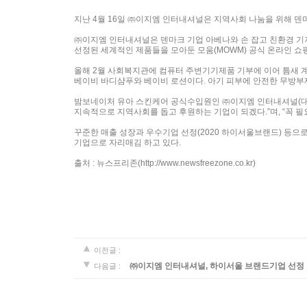
지난 4월 16일 ㈜이지엠 인터내셔널은 지역사회 나눔을 위해 덴
㈜이지엠 인터내셔널은 덴마크 기업 아베나와 손 잡고 친환경 기저
선정된 세계적인 제품들을 모아둔 모움(MOWM) 공식 온라인 쇼
올해 2월 사회복지관에 컴퓨터 주변기기제품 기부에 이어 틈새 
베이비 바디샴푸와 베이비 로션이다. 아기 피부에 안전한 무방부제,
밤보네이처 유아 스킨케어 공식수입원인 ㈜이지엠 인터내셔널(대표
지속적으로 지역사회를 돕고 후원하는 기업이 되겠다.”며, “꼭 
꾸준한 매출 성장과 우수기업 선정(2020 하이서울브랜드) 등
기업으로 자리매김 하고 있다.
출처 : 뉴스프리존(http://www.newsfreezone.co.kr)
이전글 :
㈜이지엠 인터내셔널, 하이서울 브랜드기업 선정
다음글 :