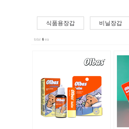
식품용장갑
비닐장갑
total
6
ea