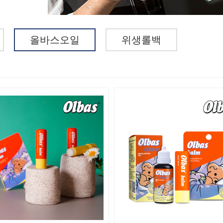
올바스오일
위생롤백