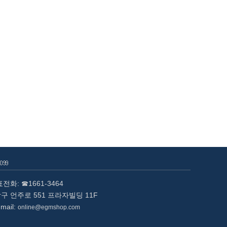
표전화:
☎1661-3464
남구 언주로 551 프라자빌딩 11F
mail:
online@egmshop.com