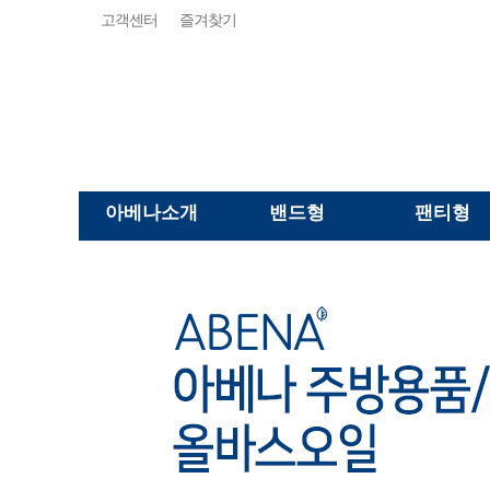
고객센터
즐겨찾기
아베나소개
밴드형
팬티형