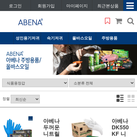
로그인
회원가입
마이페이지
최근본상품
성인용기저귀
속기저귀
올바스오일
주방용품
정렬
아베나
아베나
두꺼운
DK550
니트릴
KF 니