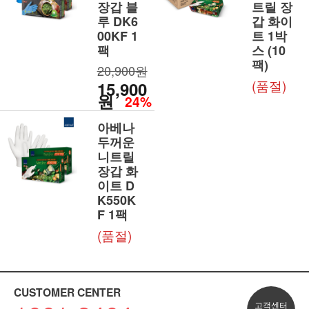
장갑 블
트릴 장
루 DK6
갑 화이
00KF 1
트 1박
팩
스 (10
팩)
20,900원
(품절)
15,900
원
24%
아베나
두꺼운
니트릴
장갑 화
이트 D
K550K
F 1팩
(품절)
CUSTOMER CENTER
고객센터