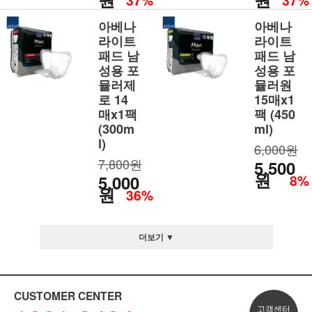
37%
37%
아베나
아베나
라이트
라이트
패드 남
패드 남
성용 포
성용 포
뮬러제
뮬러원
로 14
15매x1
매x1팩
팩 (450
(300m
ml)
l)
6,000원
7,800원
5,500
원
5,000
8%
원
36%
더보기 ▼
CUSTOMER CENTER
고객센터