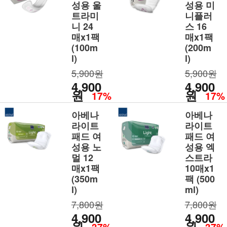
성용 울
성용 미
트라미
니플러
니 24
스 16
매x1팩
매x1팩
(100m
(200m
l)
l)
5,900원
5,900원
4,900
4,900
원
원
17%
17%
아베나
아베나
라이트
라이트
패드 여
패드 여
성용 노
성용 엑
멀 12
스트라
매x1팩
10매x1
(350m
팩 (500
l)
ml)
7,800원
7,800원
4,900
4,900
원
원