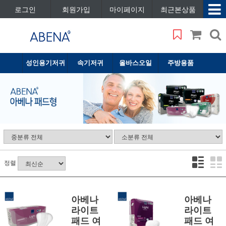
로그인
회원가입
마이페이지
최근본상품
성인용기저귀
속기저귀
올바스오일
주방용품
정렬
아베나
아베나
라이트
라이트
패드 여
패드 여