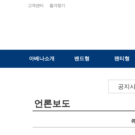
고객센터
즐겨찾기
아베나소개
밴드형
팬티형
공지
언론보도