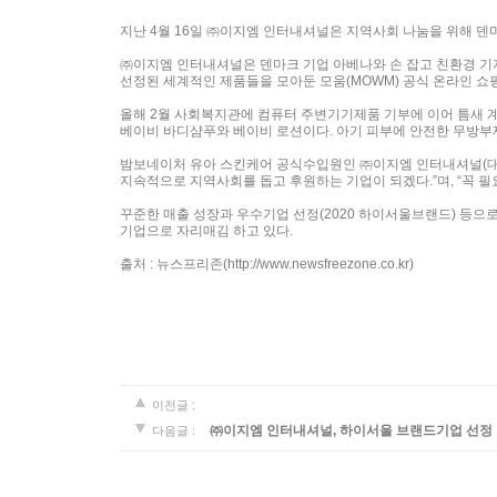
지난 4월 16일 ㈜이지엠 인터내셔널은 지역사회 나눔을 위해 덴
㈜이지엠 인터내셔널은 덴마크 기업 아베나와 손 잡고 친환경 기저
선정된 세계적인 제품들을 모아둔 모움(MOWM) 공식 온라인 쇼
올해 2월 사회복지관에 컴퓨터 주변기기제품 기부에 이어 틈새 
베이비 바디샴푸와 베이비 로션이다. 아기 피부에 안전한 무방부제,
밤보네이처 유아 스킨케어 공식수입원인 ㈜이지엠 인터내셔널(대표
지속적으로 지역사회를 돕고 후원하는 기업이 되겠다.”며, “꼭 
꾸준한 매출 성장과 우수기업 선정(2020 하이서울브랜드) 등
기업으로 자리매김 하고 있다.
출처 : 뉴스프리존(http://www.newsfreezone.co.kr)
이전글 :
㈜이지엠 인터내셔널, 하이서울 브랜드기업 선정
다음글 :