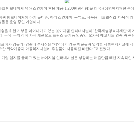
마크 밤보네이처 유아 스킨케어 후원 제품(1,200만원상당)을 한국새생명복지재단 측에
귀 밤보네이처의 아기 물티슈, 아기 스킨케어, 목튜브, 식품용 니트릴장갑, 다목적 라
핑몰을 운영 중인 기업이다.
계층을 위한 기부를 이어나가고 있는 ㈜이지엠 인터내셔널이 ‘한국새생명복지재단’에 
 무색, 무취의 저 자극 제품으로 프랑스 유기농 인증인 ‘오가닉 에코서트 인증’과 북
이사 양을기) 양준태 부사장은 “지역에 어려운 이웃들과 열악한 사회복지시설에 작
필요한 취약계층과 아동복지시설에 후원품이 사용되길 바란다.”고 전했다.
으로 기업 입지를 굳히고 있는 ㈜이지엠 인터내셔널은 성장하는 매출만큼 매년 지속적인 